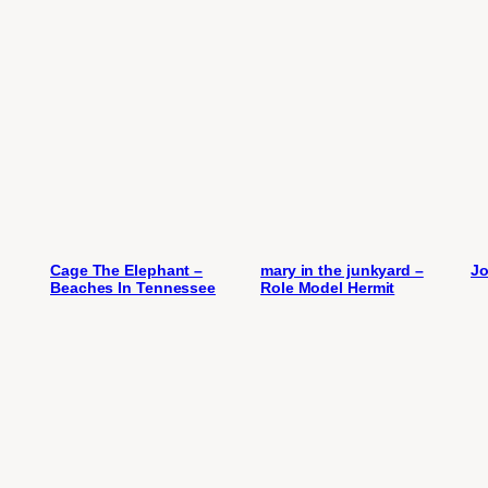
Cage The Elephant –
mary in the junkyard –
Jo
Beaches In Tennessee
Role Model Hermit