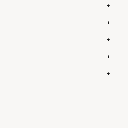
+
+
+
+
+