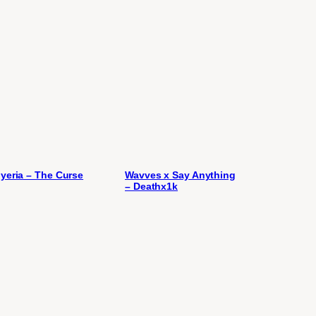
yeria – The Curse
Wavves x Say Anything
– Deathx1k