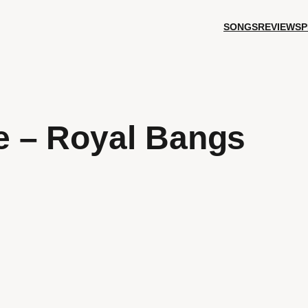
SONGS
REVIEWS
P
 – Royal Bangs