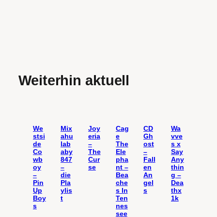
Weiterhin aktuell
We
Mix
Joy
Cag
CD
Wa
stsi
ahu
eria
e
Gh
vve
de
lab
–
The
ost
s x
Co
aby
The
Ele
–
Say
wb
847
Cur
pha
Fall
Any
oy
–
se
nt –
en
thin
–
die
Bea
An
g –
Pin
Pla
che
gel
Dea
Up
ylis
s In
s
thx
Boy
t
Ten
1k
s
nes
see