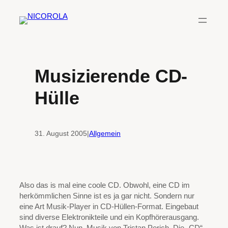
Zum
Inhalt
springen
Musizierende CD-
Hülle
31. August 2005
|
Allgemein
Also das is mal eine coole CD. Obwohl, eine CD im
herkömmlichen Sinne ist es ja gar nicht. Sondern nur
eine Art Musik-Player in CD-Hüllen-Format. Eingebaut
sind diverse Elektronikteile und ein Kopfhörerausgang.
Was ist drauf? Nun, Musik von Tristan Perich. Die „CD“