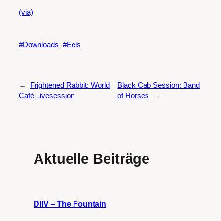
(via)
Downloads
Eels
←
Frightened Rabbit: World
Black Cab Session: Band
Café Livesession
of Horses
→
Aktuelle Beiträge
DIIV – The Fountain