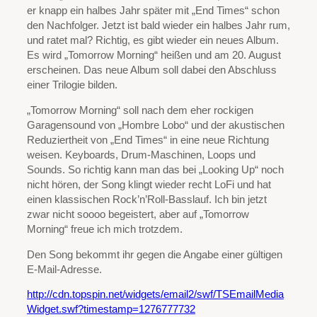
er knapp ein halbes Jahr später mit „End Times“ schon
den Nachfolger. Jetzt ist bald wieder ein halbes Jahr rum,
und ratet mal? Richtig, es gibt wieder ein neues Album.
Es wird „Tomorrow Morning“ heißen und am 20. August
erscheinen. Das neue Album soll dabei den Abschluss
einer Trilogie bilden.
„Tomorrow Morning“ soll nach dem eher rockigen
Garagensound von „Hombre Lobo“ und der akustischen
Reduziertheit von „End Times“ in eine neue Richtung
weisen. Keyboards, Drum-Maschinen, Loops und
Sounds. So richtig kann man das bei „Looking Up“ noch
nicht hören, der Song klingt wieder recht LoFi und hat
einen klassischen Rock’n’Roll-Basslauf. Ich bin jetzt
zwar nicht soooo begeistert, aber auf „Tomorrow
Morning“ freue ich mich trotzdem.
Den Song bekommt ihr gegen die Angabe einer gültigen
E-Mail-Adresse.
http://cdn.topspin.net/widgets/email2/swf/TSEmailMedia
Widget.swf?timestamp=1276777732