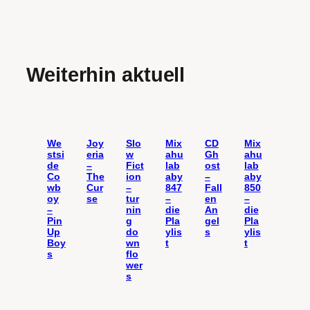
Weiterhin aktuell
We
Joy
Slo
Mix
CD
Mix
stsi
eria
w
ahu
Gh
ahu
de
–
Fict
lab
ost
lab
Co
The
ion
aby
–
aby
wb
Cur
–
847
Fall
850
oy
se
tur
–
en
–
–
nin
die
An
die
Pin
g
Pla
gel
Pla
Up
do
ylis
s
ylis
Boy
wn
t
t
s
flo
wer
s