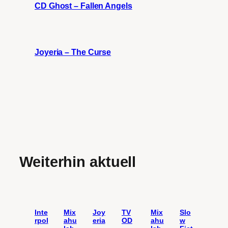
CD Ghost – Fallen Angels
Joyeria – The Curse
Weiterhin aktuell
Inte
Mix
Joy
TV
Mix
Slo
rpol
ahu
eria
OD
ahu
w