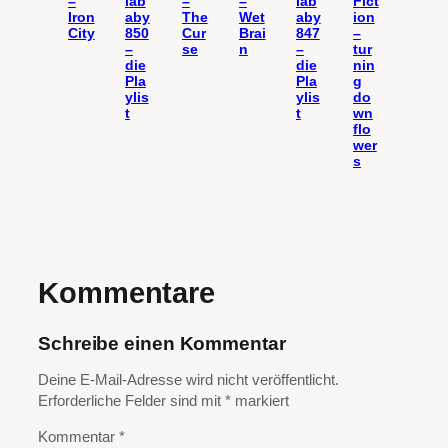
–
lab
–
–
lab
Fict
Iron
aby
The
Wet
aby
ion
City
850
Cur
Brai
847
–
–
se
n
–
tur
die
die
nin
Pla
Pla
g
ylis
ylis
do
t
t
wn
flo
wer
s
Kommentare
Schreibe einen Kommentar
Deine E-Mail-Adresse wird nicht veröffentlicht.
Erforderliche Felder sind mit
*
markiert
Kommentar
*