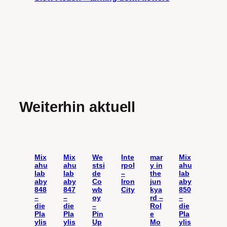
Weiterhin aktuell
Mix
Mix
We
Inte
mar
Mix
ahu
ahu
stsi
rpol
y in
ahu
lab
lab
de
–
the
lab
aby
aby
Co
Iron
jun
aby
848
847
wb
City
kya
850
–
–
oy
rd –
–
die
die
–
Rol
die
Pla
Pla
Pin
e
Pla
ylis
ylis
Up
Mo
ylis