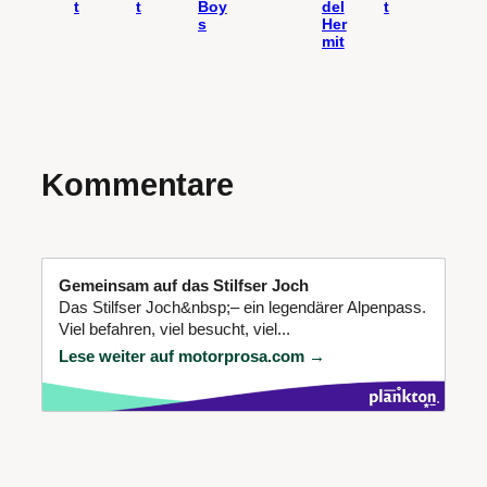
t
t
Boy
del
t
s
Her
mit
Kommentare
Gemeinsam auf das Stilfser Joch
Das Stilfser Joch&nbsp;– ein legendärer Alpenpass.
Viel befahren, viel besucht, viel...
Lese weiter auf motorprosa.com →