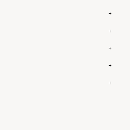
+
+
+
+
+