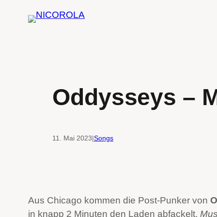
Zum
Inhalt
springen
Oddysseys – M
11. Mai 2023
|
Songs
Aus Chicago kommen die Post-Punker von
O
in knapp 2 Minuten den Laden abfackelt.
Mus