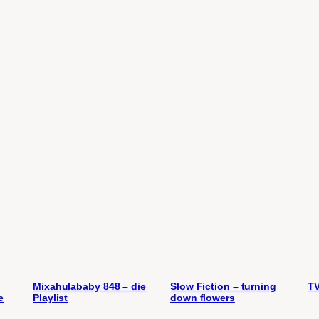
Mixahulababy 848 – die
Slow Fiction – turning
TV
e
Playlist
down flowers