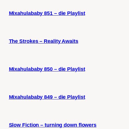
Mixahulababy 851 – die Playlist
The Strokes – Reality Awaits
Mixahulababy 850 – die Playlist
Mixahulababy 849 – die Playlist
Slow Fiction – turning down flowers