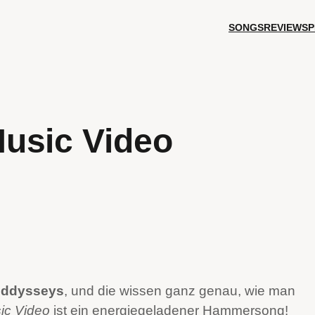
SONGS
REVIEWS
P
usic Video
ddysseys
, und die wissen ganz genau, wie man
ic Video
ist ein energiegeladener Hammersong!