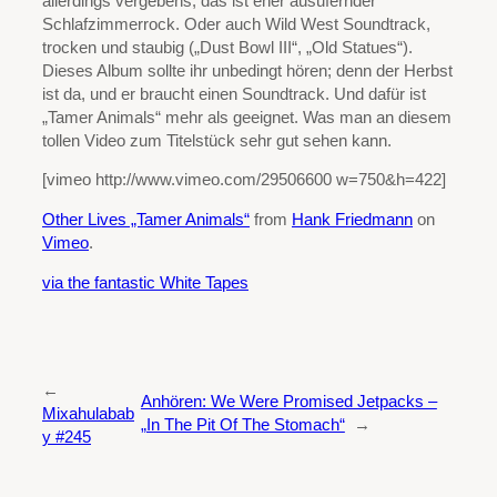
allerdings vergebens, das ist eher ausufernder
Schlafzimmerrock. Oder auch Wild West Soundtrack,
trocken und staubig („Dust Bowl III“, „Old Statues“).
Dieses Album sollte ihr unbedingt hören; denn der Herbst
ist da, und er braucht einen Soundtrack. Und dafür ist
„Tamer Animals“ mehr als geeignet. Was man an diesem
tollen Video zum Titelstück sehr gut sehen kann.
[vimeo http://www.vimeo.com/29506600 w=750&h=422]
Other Lives „Tamer Animals“
from
Hank Friedmann
on
Vimeo
.
via the fantastic White Tapes
←
Anhören: We Were Promised Jetpacks –
Mixahulabab
„In The Pit Of The Stomach“
→
y #245