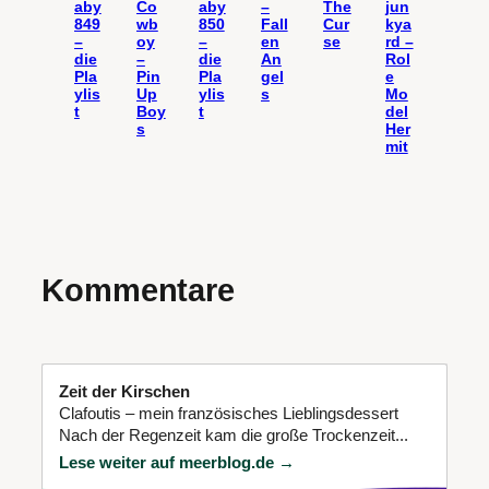
aby
Co
aby
–
The
jun
849
wb
850
Fall
Cur
kya
–
oy
–
en
se
rd –
die
–
die
An
Rol
Pla
Pin
Pla
gel
e
ylis
Up
ylis
s
Mo
t
Boy
t
del
s
Her
mit
Kommentare
Zeit der Kirschen
Clafoutis – mein französisches Lieblingsdessert
Nach der Regenzeit kam die große Trockenzeit...
Lese weiter auf meerblog.de →