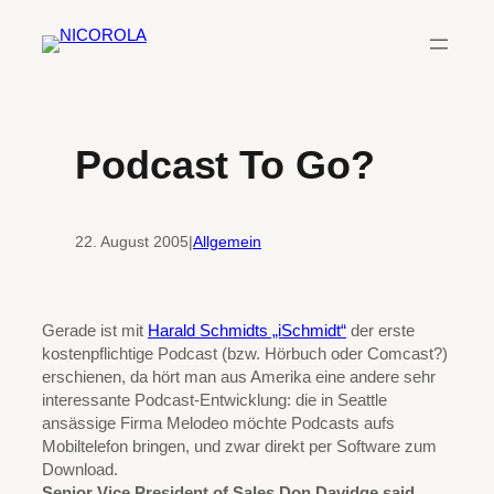
Zum
Inhalt
springen
Podcast To Go?
22. August 2005
|
Allgemein
Gerade ist mit
Harald Schmidts „iSchmidt“
der erste
kostenpflichtige Podcast (bzw. Hörbuch oder Comcast?)
erschienen, da hört man aus Amerika eine andere sehr
interessante Podcast-Entwicklung: die in Seattle
ansässige Firma Melodeo möchte Podcasts aufs
Mobiltelefon bringen, und zwar direkt per Software zum
Download.
Senior Vice President of Sales Don Davidge said,