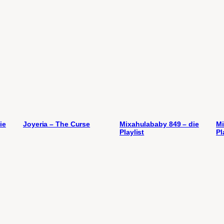
ie
Joyeria – The Curse
Mixahulababy 849 – die
Mi
Playlist
Pl