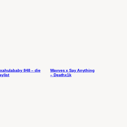
xahulababy 848 – die
Wavves x Say Anything
aylist
– Deathx1k