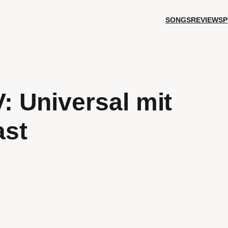
SONGS
REVIEWS
P
 Universal mit
ast