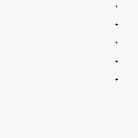
+
+
+
+
+