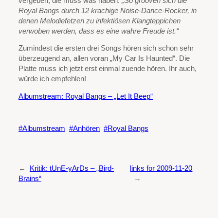
vergeben, die muss was haben.
„So grooven sich die
Royal Bangs durch 12 krachige Noise-Dance-Rocker, in
denen Melodiefetzen zu infektiösen Klangteppichen
verwoben werden, dass es eine wahre Freude ist.“
Zumindest die ersten drei Songs hören sich schon sehr
überzeugend an, allen voran „My Car Is Haunted“. Die
Platte muss ich jetzt erst einmal zuende hören. Ihr auch,
würde ich empfehlen!
Albumstream: Royal Bangs – „Let It Beep“
Albumstream
Anhören
Royal Bangs
←
Kritik: tUnE-yArDs – „Bird-
links for 2009-11-20
Brains“
→