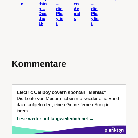
n
thin
–
en
–
g –
die
An
die
Dea
Pla
gel
Pla
thx
ylis
s
ylis
1k
t
t
Kommentare
Electric Callboy covern spontan "Maniac"
Die Leute von Musora haben mal wieder eine Band
dazu aufgefordert, einen Genre-fernen Song in
ihrem...
Lese weiter auf langweiledich.net →