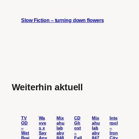
Slow Fiction – turning down flowers
Weiterhin aktuell
TV
Wa
Mix
CD
Mix
Inte
OD
vve
ahu
Gh
ahu
rpol
–
s x
lab
ost
lab
–
Wet
Say
aby
–
aby
Iron
Brai
Any
848
Fall
847
City