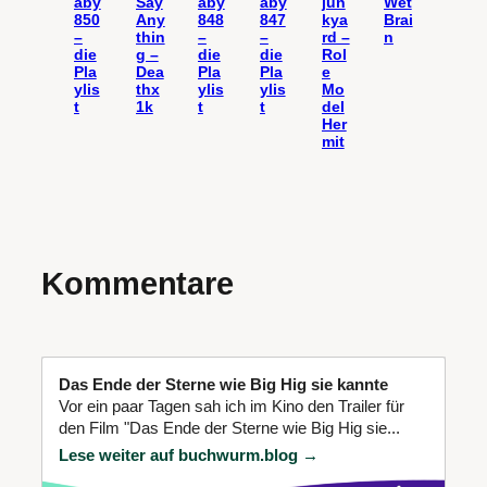
aby
Say
aby
aby
jun
Wet
850
Any
848
847
kya
Brai
–
thin
–
–
rd –
n
die
g –
die
die
Rol
Pla
Dea
Pla
Pla
e
ylis
thx
ylis
ylis
Mo
t
1k
t
t
del
Her
mit
Kommentare
Das Ende der Sterne wie Big Hig sie kannte
Vor ein paar Tagen sah ich im Kino den Trailer für
den Film "Das Ende der Sterne wie Big Hig sie...
Lese weiter auf buchwurm.blog →