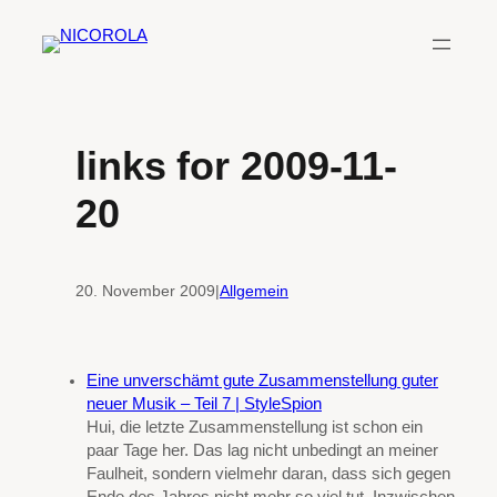
Zum
Inhalt
springen
links for 2009-11-
20
20. November 2009
|
Allgemein
Eine unverschämt gute Zusammenstellung guter
neuer Musik – Teil 7 | StyleSpion
Hui, die letzte Zusammenstellung ist schon ein
paar Tage her. Das lag nicht unbedingt an meiner
Faulheit, sondern vielmehr daran, dass sich gegen
Ende des Jahres nicht mehr so viel tut. Inzwischen