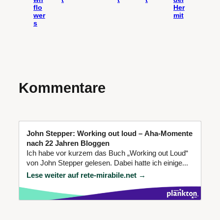
flo
Her
wer
mit
s
Kommentare
John Stepper: Working out loud – Aha-Momente
nach 22 Jahren Bloggen
Ich habe vor kurzem das Buch „Working out Loud“
von John Stepper gelesen. Dabei hatte ich einige...
Lese weiter auf rete-mirabile.net →