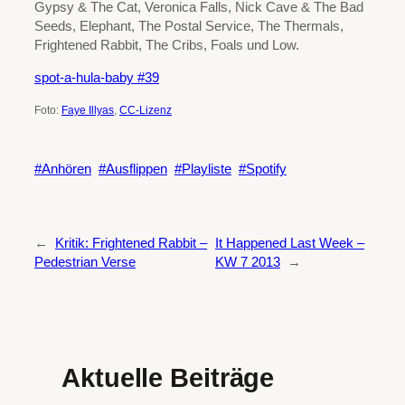
Gypsy & The Cat, Veronica Falls, Nick Cave & The Bad
Seeds, Elephant, The Postal Service, The Thermals,
Frightened Rabbit, The Cribs, Foals und Low.
spot-a-hula-baby #39
Foto:
Faye Illyas
,
CC-Lizenz
Anhören
Ausflippen
Playliste
Spotify
←
Kritik: Frightened Rabbit –
It Happened Last Week –
Pedestrian Verse
KW 7 2013
→
Aktuelle Beiträge