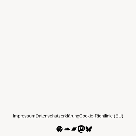
Impressum
Datenschutzerklärung
Cookie-Richtlinie (EU)
Spotify
SoundCloud
Bandcamp
Mastodon
Bluesky