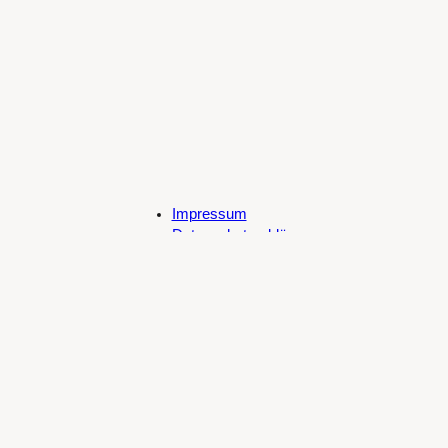
Impressum
Datenschutzerklärung
Cookie-Richtlinie (EU)
Spotify
SoundCloud
Bandcamp
Mastodon
Bluesky