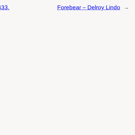
433.
Forebear – Delroy Lindo
→