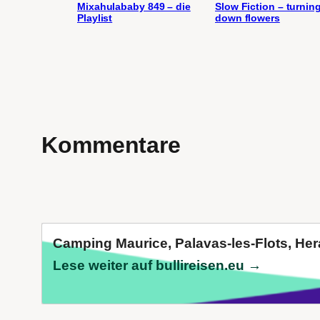
Mixahulababy 849 – die
Slow Fiction – turnin
Playlist
down flowers
Kommentare
Camping Maurice, Palavas-les-Flots, Hera
Lese weiter auf bullireisen.eu →