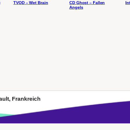
g
TVOD – Wet Brain
CD Ghost – Fallen
In
Angels
ult, Frankreich