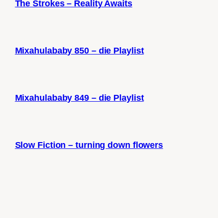
The Strokes – Reality Awaits
Mixahulababy 850 – die Playlist
Mixahulababy 849 – die Playlist
Slow Fiction – turning down flowers