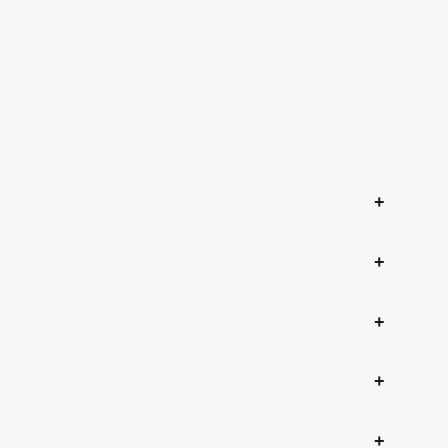
+
+
+
+
+