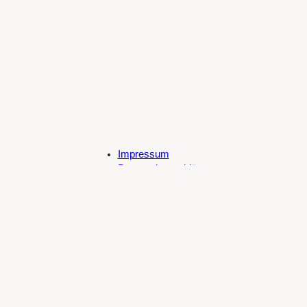
Impressum
Datenschutzerklärung
Cookie-Richtlinie (EU)
Spotify
SoundCloud
Bandcamp
Mastodon
Bluesky