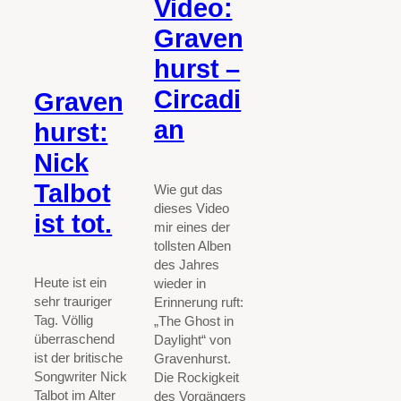
Video:
Graven
hurst –
Circadi
Graven
an
hurst:
Nick
Talbot
Wie gut das
dieses Video
ist tot.
mir eines der
tollsten Alben
des Jahres
Heute ist ein
wieder in
sehr trauriger
Erinnerung ruft:
Tag. Völlig
„The Ghost in
überraschend
Daylight“ von
ist der britische
Gravenhurst.
Songwriter Nick
Die Rockigkeit
Talbot im Alter
des Vorgängers