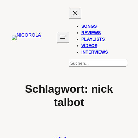
Zum
Inhalt
springen
SONGS
REVIEWS
PLAYLISTS
VIDEOS
INTERVIEWS
SUCHEN
Schlagwort:
nick
talbot