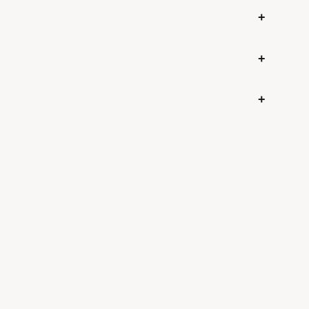
+
+
+