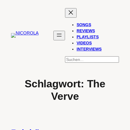
Zum
Inhalt
springen
SONGS
REVIEWS
PLAYLISTS
VIDEOS
INTERVIEWS
SUCHEN
Schlagwort:
The
Verve