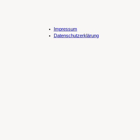
Impressum
Datenschutzerklärung
Cookie-Richtlinie (EU)
Spotify
SoundCloud
Bandcamp
Mastodon
Bluesky