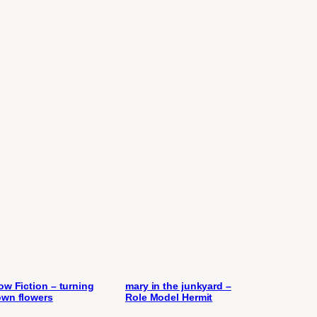
ow Fiction – turning
mary in the junkyard –
wn flowers
Role Model Hermit