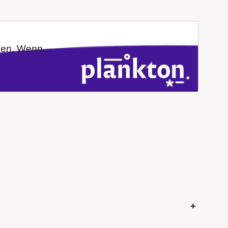
en. Wenn...
+