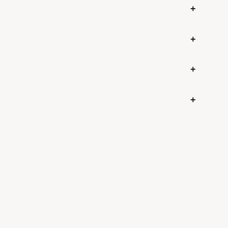
+
+
+
+