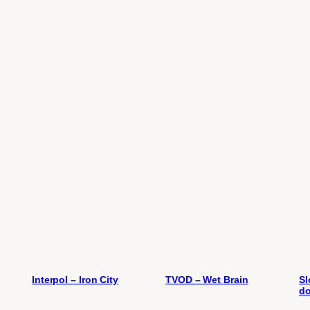
Interpol – Iron City
TVOD – Wet Brain
Sl
do