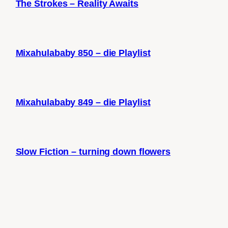
The Strokes – Reality Awaits
Mixahulababy 850 – die Playlist
Mixahulababy 849 – die Playlist
Slow Fiction – turning down flowers