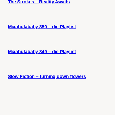
The Strokes – Reality Awaits
Mixahulababy 850 – die Playlist
Mixahulababy 849 – die Playlist
Slow Fiction – turning down flowers