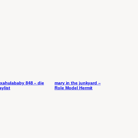
xahulababy 848 – die
mary in the junkyard –
aylist
Role Model Hermit