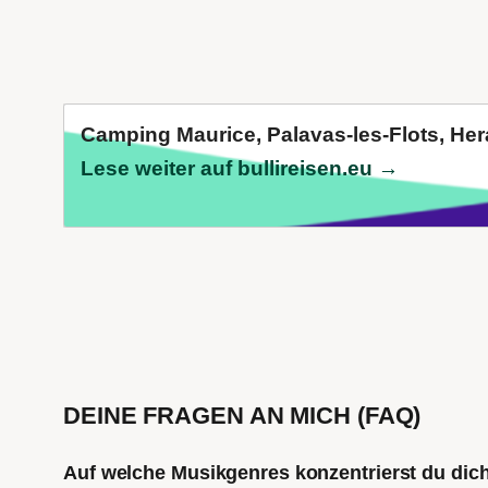
Camping Maurice, Palavas-les-Flots, Hera
Lese weiter auf bullireisen.eu →
DEINE FRAGEN AN MICH (FAQ)
Auf welche Musikgenres konzentrierst du di