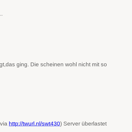
t…
t,das ging. Die scheinen wohl nicht mit so
via
http://twurl.nl/swt430
) Server überlastet