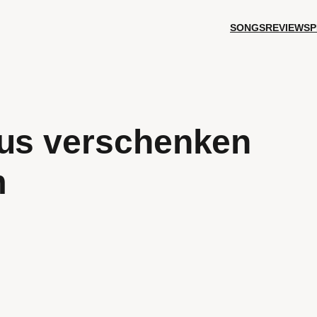
SONGS
REVIEWS
P
cus verschenken
m