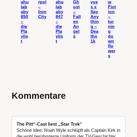
ahu
rpol
ahu
Gh
vve
w
lab
–
lab
ost
s x
Fict
aby
Iron
aby
–
Say
ion
850
City
847
Fall
Any
–
–
–
en
thin
tur
die
die
An
g –
nin
Pla
Pla
gel
Dea
g
ylis
ylis
s
thx
do
t
t
1k
wn
flo
wer
s
Kommentare
The Pitt“-Cast liest „Star Trek“
Schöne Idee: Noah Wyle schlüpft als Captain Kirk in
die wohl berühmteste Uniform der TV-Geschichte;...