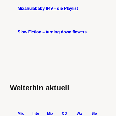
Mixahulababy 849 – die Playlist
Slow Fiction – turning down flowers
Weiterhin aktuell
Mix
Inte
Mix
CD
Wa
Slo