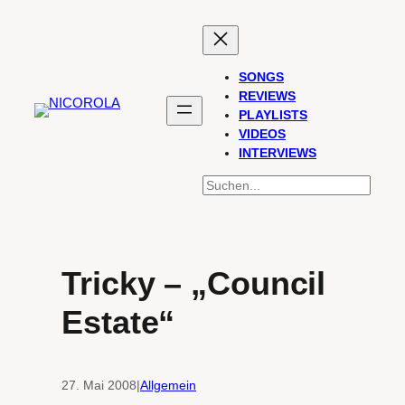
Zum
Inhalt
springen
SONGS
REVIEWS
PLAYLISTS
VIDEOS
INTERVIEWS
SUCHEN
Tricky – „Council
Estate“
27. Mai 2008
|
Allgemein