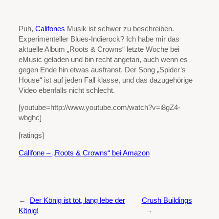
Puh,
Califones
Musik ist schwer zu beschreiben.
Experimenteller Blues-Indierock? Ich habe mir das
aktuelle Album „Roots & Crowns“ letzte Woche bei
eMusic geladen und bin recht angetan, auch wenn es
gegen Ende hin etwas ausfranst. Der Song „Spider’s
House“ ist auf jeden Fall klasse, und das dazugehörige
Video ebenfalls nicht schlecht.
[youtube=http://www.youtube.com/watch?v=i8gZ4-
wbghc]
[ratings]
Califone – „Roots & Crowns“ bei Amazon
←
Der König ist tot, lang lebe der
Crush Buildings
König!
→