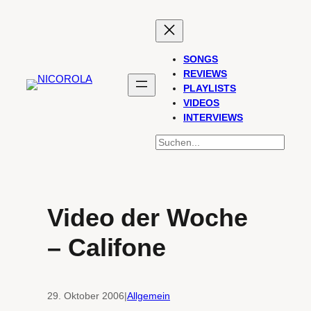
Zum
Inhalt
springen
SONGS
REVIEWS
PLAYLISTS
VIDEOS
INTERVIEWS
SUCHEN
Video der Woche
– Califone
29. Oktober 2006
|
Allgemein