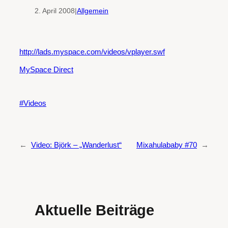
2. April 2008
|
Allgemein
http://lads.myspace.com/videos/vplayer.swf
MySpace Direct
Videos
←
Video: Björk – „Wanderlust“
Mixahulababy #70
→
Aktuelle Beiträge