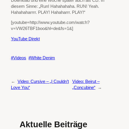
Download und eine Woche später auch als CD. In
diesem Sinne: „Run! Hahahahaha. RUN! Yeah.
Hahahaharrrr. PLAY! Hahaharrr. PLAY!“
[youtube=http://www.youtube.com/watch?
v=VW26TBF1boo&hl=de&fs=1&]
YouTube Direkt
Videos
White Denim
←
Video: Cursive – „I Couldn’t
Video: Beirut –
Love You“
„Concubine“
→
Aktuelle Beiträge