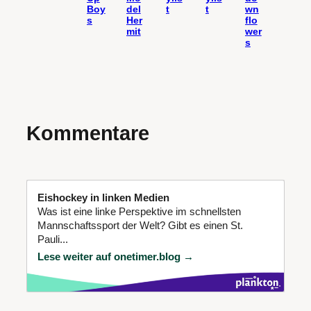
Boy
del
t
t
wn
s
Her
flo
mit
wer
s
Kommentare
Eishockey in linken Medien
Was ist eine linke Perspektive im schnellsten
Mannschaftssport der Welt? Gibt es einen St.
Pauli...
Lese weiter auf onetimer.blog →