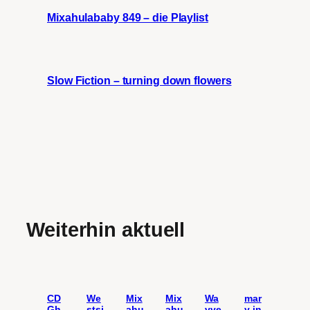
Mixahulababy 849 – die Playlist
Slow Fiction – turning down flowers
Weiterhin aktuell
CD
We
Mix
Mix
Wa
mar
Gh
stsi
ahu
ahu
vve
y in