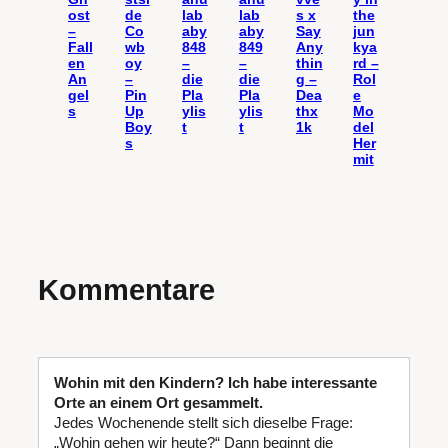
ost
de
lab
lab
s x
the
–
Co
aby
aby
Say
jun
Fall
wb
848
849
Any
kya
en
oy
–
–
thin
rd –
An
–
die
die
g –
Rol
gel
Pin
Pla
Pla
Dea
e
s
Up
ylis
ylis
thx
Mo
Boy
t
t
1k
del
s
Her
mit
Kommentare
Wohin mit den Kindern? Ich habe interessante
Orte an einem Ort gesammelt.
Jedes Wochenende stellt sich dieselbe Frage:
„Wohin gehen wir heute?“ Dann beginnt die