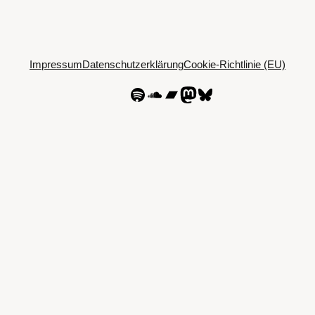
Impressum
Datenschutzerklärung
Cookie-Richtlinie (EU)
Spotify
SoundCloud
Bandcamp
Mastodon
Bluesky