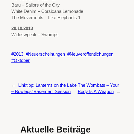
Baru – Sailors of the City
White Denim – Corsicana Lemonade
The Movements – Like Elephants 1
28.10.2013
Widoswpeak – Swamps
2013
Neuerscheinungen
Neuveröffentlichungen
Oktober
←
Linktipp: Lanterns on the Lake
The Wombats – Your
– Bowlegs’ Basement Session
Body Is A Weapon
→
Aktuelle Beiträge