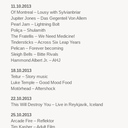
11.10.2013
Of Montreal – Lousy with Sylvianbriar
Jupiter Jones – Das Gegenteil Von Allem
Pearl Jam – Lightning Bolt
Poliça – Shulamith
The Fratellis – We Need Medicine!
Tindersticks – Across Six Leap Years
Pelican – Forever becoming
Sleigh Bells – Bitte Rivals
Hammond Albert Jr. – AHJ
18.10.2013
Teitur – Story music
Luke Temple – Good Mood Food
Motörhead – Aftershock
22.10.2013
This Will Destroy You – Live in Reykjavik, Iceland
25.10.2013
Arcade Fire – Reflektor
Tim Kasher – Adult Film