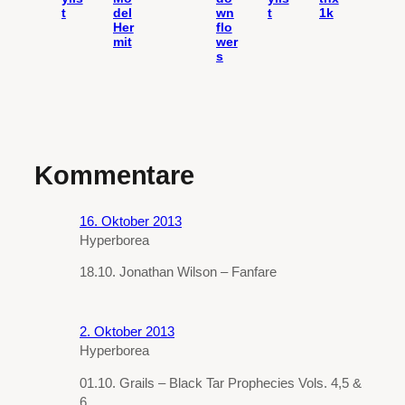
t
del
wn
t
1k
Her
flo
mit
wer
s
Kommentare
16. Oktober 2013
Hyperborea
18.10. Jonathan Wilson – Fanfare
2. Oktober 2013
Hyperborea
01.10. Grails – Black Tar Prophecies Vols. 4,5 &
6