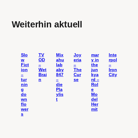
Weiterhin aktuell
Slo
TV
Mix
Joy
mar
Inte
w
OD
ahu
eria
y in
rpol
Fict
–
lab
–
the
–
ion
Wet
aby
The
jun
Iron
–
Brai
847
Cur
kya
City
tur
n
–
se
rd –
nin
die
Rol
g
Pla
e
do
ylis
Mo
wn
t
del
flo
Her
wer
mit
s