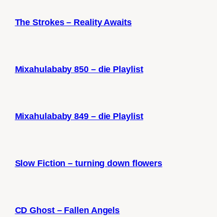
The Strokes – Reality Awaits
Mixahulababy 850 – die Playlist
Mixahulababy 849 – die Playlist
Slow Fiction – turning down flowers
CD Ghost – Fallen Angels