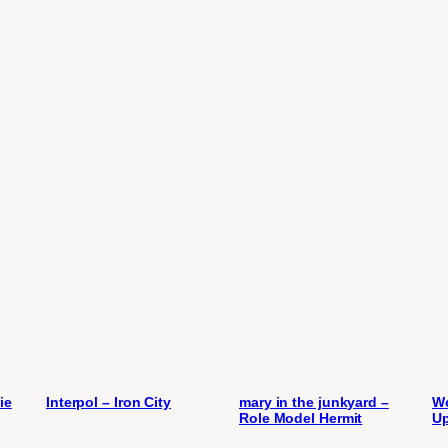
ie
Interpol – Iron City
mary in the junkyard –
We
Role Model Hermit
U