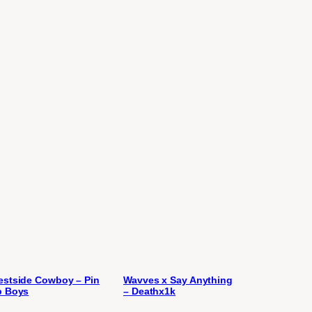
stside Cowboy – Pin
Wavves x Say Anything
p Boys
– Deathx1k