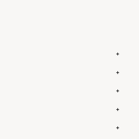
+
+
+
+
+