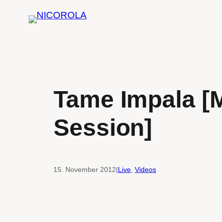
Zum
Inhalt
springen
Tame Impala [
Session]
15. November 2012
|
Live
, 
Videos