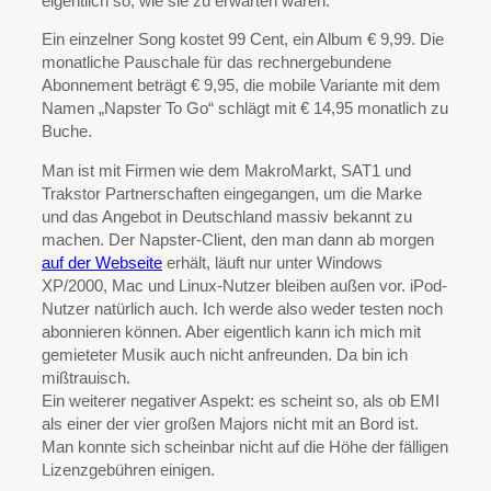
eigentlich so, wie sie zu erwarten waren.
Ein einzelner Song kostet 99 Cent, ein Album € 9,99. Die
monatliche Pauschale für das rechnergebundene
Abonnement beträgt € 9,95, die mobile Variante mit dem
Namen „Napster To Go“ schlägt mit € 14,95 monatlich zu
Buche.
Man ist mit Firmen wie dem MakroMarkt, SAT1 und
Trakstor Partnerschaften eingegangen, um die Marke
und das Angebot in Deutschland massiv bekannt zu
machen. Der Napster-Client, den man dann ab morgen
auf der Webseite
erhält, läuft nur unter Windows
XP/2000, Mac und Linux-Nutzer bleiben außen vor. iPod-
Nutzer natürlich auch. Ich werde also weder testen noch
abonnieren können. Aber eigentlich kann ich mich mit
gemieteter Musik auch nicht anfreunden. Da bin ich
mißtrauisch.
Ein weiterer negativer Aspekt: es scheint so, als ob EMI
als einer der vier großen Majors nicht mit an Bord ist.
Man konnte sich scheinbar nicht auf die Höhe der fälligen
Lizenzgebühren einigen.