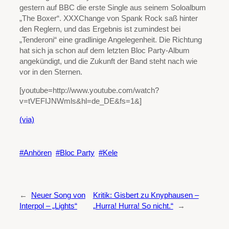
gestern auf BBC die erste Single aus seinem Soloalbum
„The Boxer“. XXXChange von Spank Rock saß hinter
den Reglern, und das Ergebnis ist zumindest bei
„Tenderoni“ eine gradlinige Angelegenheit. Die Richtung
hat sich ja schon auf dem letzten Bloc Party-Album
angekündigt, und die Zukunft der Band steht nach wie
vor in den Sternen.
[youtube=http://www.youtube.com/watch?
v=tVEFIJNWmls&hl=de_DE&fs=1&]
(via)
Anhören
Bloc Party
Kele
←
Neuer Song von
Kritik: Gisbert zu Knyphausen –
Interpol – „Lights“
„Hurra! Hurra! So nicht.“
→