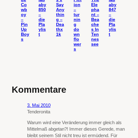
Co
aby
Say
ion
Ele
aby
wb
850
Any
–
pha
847
oy
–
thin
tur
nt –
–
–
die
g –
nin
Bea
die
Pin
Pla
Dea
g
che
Pla
Up
ylis
thx
do
s In
ylis
Boy
t
1k
wn
Ten
t
s
flo
nes
wer
see
s
Kommentare
3. Mai 2010
Tenderonita
Warum wird eine Veränderung immer gleich als
Mittelmaß abgetan?! Immer dieses Gerede, man
bleibt seinem Stil nicht treu ist ermüdend. Für