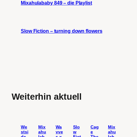
Mixahulababy 849 – die Playlist
Slow Fiction – turning down flowers
Weiterhin aktuell
We
Mix
Wa
Slo
Cag
Mix
stsi
ahu
vve
w
e
ahu
de
lab
s x
Fict
The
lab