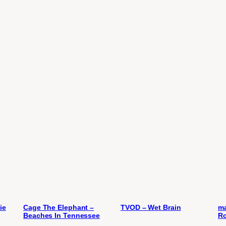
ie
Cage The Elephant –
TVOD – Wet Brain
ma
Beaches In Tennessee
Ro