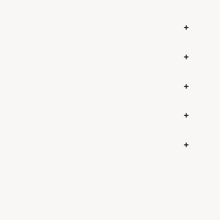
+
+
+
+
+