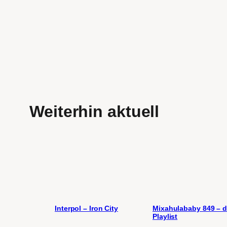
Weiterhin aktuell
Interpol – Iron City
Mixahulababy 849 – d
Playlist