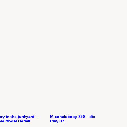
ry in the junkyard –
Mixahulababy 850 – die
le Model Hermit
Playlist