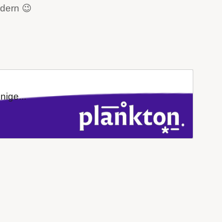
ndern 😉
ige...