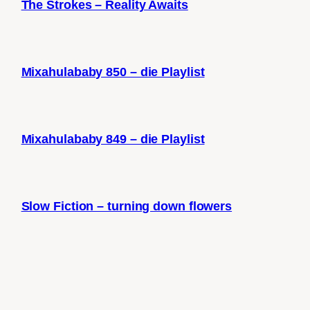
The Strokes – Reality Awaits
Mixahulababy 850 – die Playlist
Mixahulababy 849 – die Playlist
Slow Fiction – turning down flowers