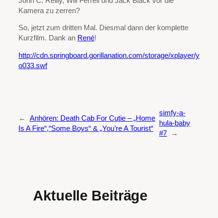
John C. Reilly, Will Ferrell und Jack Black vor die
Kamera zu zerren?
So, jetzt zum dritten Mal. Diesmal dann der komplette
Kurzfilm. Dank an
René
!
http://cdn.springboard.gorillanation.com/storage/xplayer/y
o033.swf
simfy-a-
←
Anhören: Death Cab For Cutie – „Home
hula-baby
Is A Fire“,“Some Boys“ & „You’re A Tourist“
#7
→
Aktuelle Beiträge