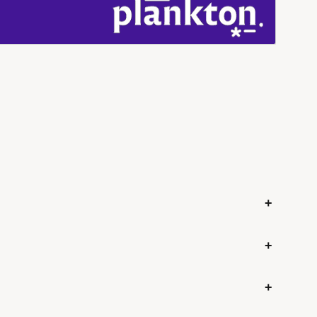
+
+
+