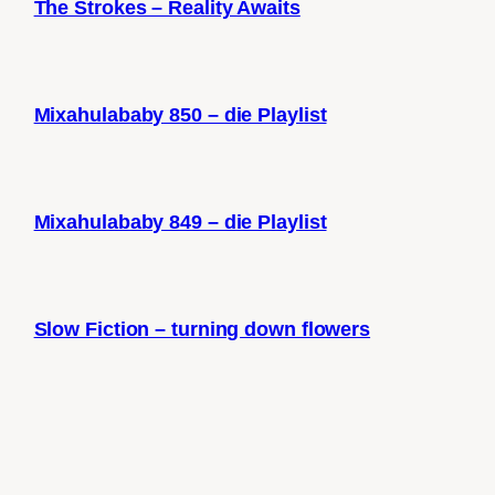
The Strokes – Reality Awaits
Mixahulababy 850 – die Playlist
Mixahulababy 849 – die Playlist
Slow Fiction – turning down flowers