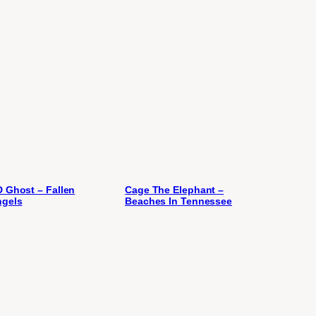
 Ghost – Fallen
Cage The Elephant –
gels
Beaches In Tennessee