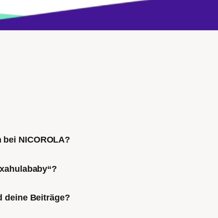
→
ch bei NICOROLA?
Mixahulababy“?
d deine Beiträge?