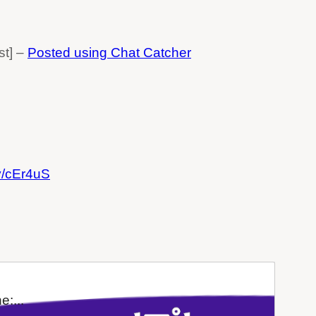
st] –
Posted using Chat Catcher
.ly/cEr4uS
:...