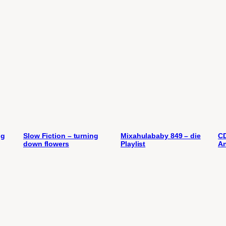
ng
Slow Fiction – turning
Mixahulababy 849 – die
CD
down flowers
Playlist
An