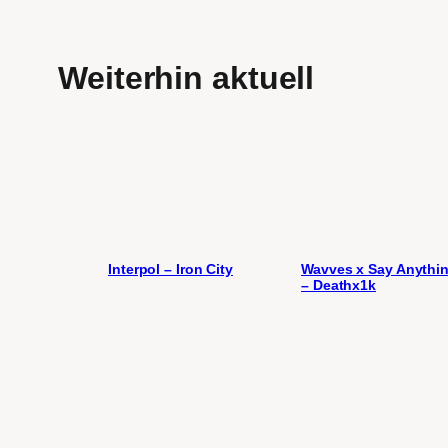
Weiterhin aktuell
Interpol – Iron City
Wavves x Say Anythi
– Deathx1k