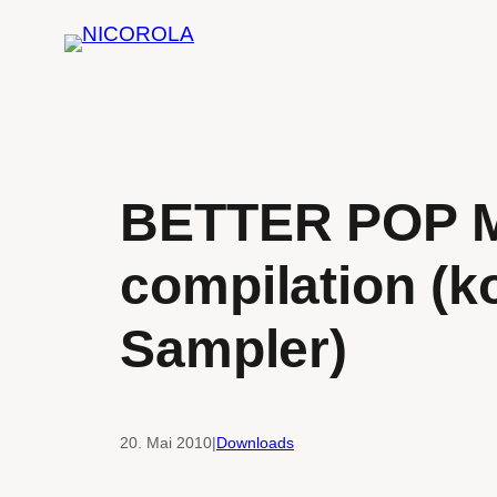
Zum
Inhalt
springen
BETTER POP M
compilation (k
Sampler)
20. Mai 2010
|
Downloads