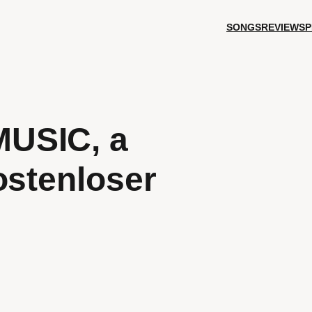
SONGS
REVIEWS
P
USIC, a
ostenloser