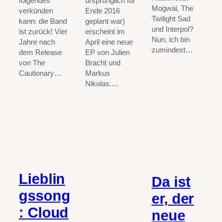
folgendes
ursprünglich für
Mogwai, The
verkünden
Ende 2016
Twilight Sad
kann: die Band
geplant war)
und Interpol?
ist zurück! Vier
erscheint im
Nun, ich bin
Jahre nach
April eine neue
zumindest…
dem Release
EP von Julien
von The
Bracht und
Cautionary…
Markus
Nikolas.…
Lieblin
Da ist
gssong
er, der
: Cloud
neue