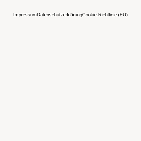
Impressum
Datenschutzerklärung
Cookie-Richtlinie (EU)
Spotify
SoundCloud
Bandcamp
Mastodon
Bluesky