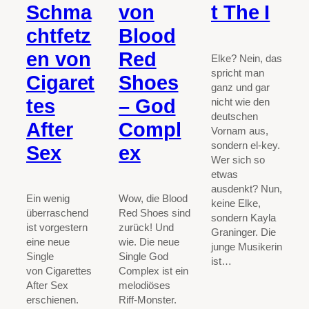
Schma
von
t The I
chtfetz
Blood
en von
Red
Elke? Nein, das
spricht man
Cigaret
Shoes
ganz und gar
tes
– God
nicht wie den
deutschen
After
Compl
Vornam aus,
sondern el-key.
Sex
ex
Wer sich so
etwas
ausdenkt? Nun,
Ein wenig
Wow, die Blood
keine Elke,
überraschend
Red Shoes sind
sondern Kayla
ist vorgestern
zurück! Und
Graninger. Die
eine neue
wie. Die neue
junge Musikerin
Single
Single God
ist…
von Cigarettes
Complex ist ein
After Sex
melodiöses
erschienen.
Riff-Monster.