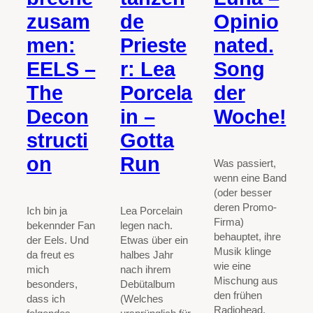
zusam
de
Opinio
men:
Prieste
nated.
EELS –
r: Lea
Song
The
Porcela
der
Decon
in –
Woche!
structi
Gotta
on
Run
Was passiert,
wenn eine Band
(oder besser
deren Promo-
Ich bin ja
Lea Porcelain
Firma)
bekennder Fan
legen nach.
behauptet, ihre
der Eels. Und
Etwas über ein
Musik klinge
da freut es
halbes Jahr
wie eine
mich
nach ihrem
Mischung aus
besonders,
Debütalbum
den frühen
dass ich
(Welches
Radiohead,