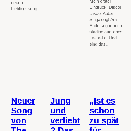
Mein erster
neuen
Eindruck: Disco!
Lieblingssong.
Disco! Abba!
…
Singalong! Am
Ende sogar noch
stadiontaugliches
La-La-La. Und
sind das…
Neuer
Jung
„Ist es
Song
und
schon
von
verliebt
zu spät
The
? Das
für