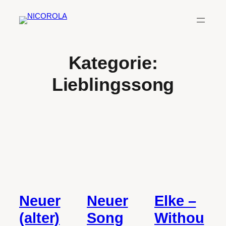
Zum
Inhalt
springen
Kategorie:
Lieblingssong
Neuer
Neuer
Elke –
(alter)
Song
Withou