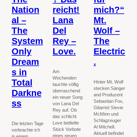
Nation
reicht!
mich?“
al –
Lana
Mt.
The
Del
Wolf –
System
Rey –
The
Only
Love.
Electric
Dream
.
s in
Am
Wochenden
Total
Hinter Mt. Wolf
tauchte völlig
stecken Sänger
Darkne
überraschend
and Produzent
ein neuer Song
ss
Sebastian Fox,
von Lana Del
Gitarrist Stevie
Rey auf. Ob
McMinn und
das schlicht
Schlagzeuger
Love betitelte
Die letzten Tage
Al Mitchell.
Stück Vorbote
verbrachte ich
Aktuell befindet
eines neuen
in einem