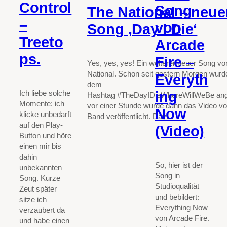
Control
Song
The National – neue
–
von
Song ‚Day I Die‘
Treeto
Arcade
ps.
Fire –
Yes, yes, yes! Ein weiterer neuer Song v
National. Schon seit gestern Morgen wurde
Everyth
dem
ing
Ich liebe solche
Hashtag #TheDayIDieWhereWillWeBe ang
Momente: ich
vor einer Stunde wurde dann das Video vo
Now
klicke unbedarft
Band veröffentlicht. Day…
auf den Play-
(Video)
Button und höre
einen mir bis
dahin
So, hier ist der
unbekannten
Song in
Song. Kurze
Studioqualität
Zeut später
und bebildert:
sitze ich
Everything Now
verzaubert da
von Arcade Fire.
und habe einen