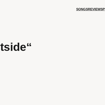
SONGS
REVIEWS
P
tside“