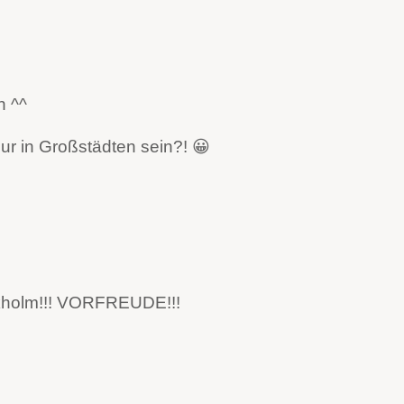
n ^^
 in Großstädten sein?! 😀
kholm!!! VORFREUDE!!!