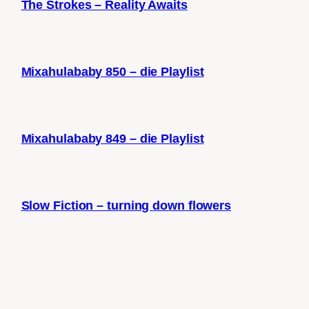
The Strokes – Reality Awaits
Mixahulababy 850 – die Playlist
Mixahulababy 849 – die Playlist
Slow Fiction – turning down flowers