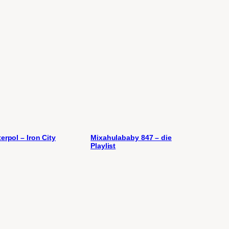
terpol – Iron City
Mixahulababy 847 – die
Playlist