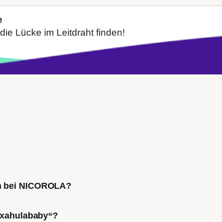
e
die Lücke im Leitdraht finden!
ch bei NICOROLA?
Mixahulababy“?