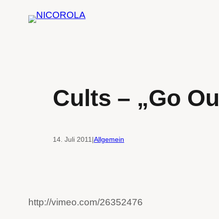
Zum
Inhalt
springen
Cults – „Go Ou
14. Juli 2011
|
Allgemein
http://vimeo.com/26352476