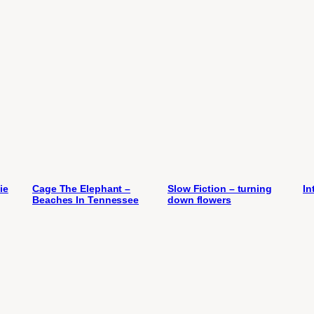
ie
Cage The Elephant –
Slow Fiction – turning
In
Beaches In Tennessee
down flowers