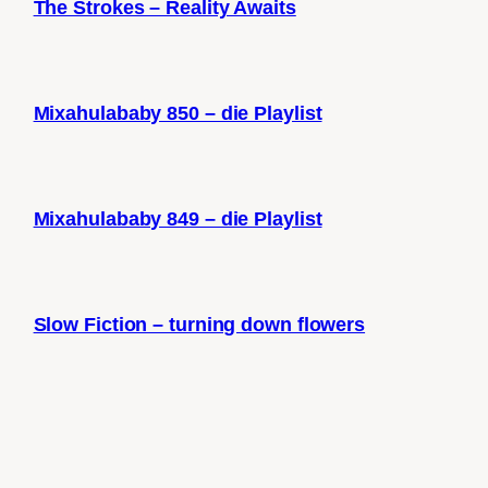
The Strokes – Reality Awaits
Mixahulababy 850 – die Playlist
Mixahulababy 849 – die Playlist
Slow Fiction – turning down flowers