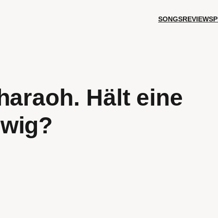
SONGS
REVIEWS
P
haraoh. Hält eine
ewig?