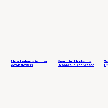
Slow Fiction – turning
Cage The Elephant –
We
down flowers
Beaches In Tennessee
U