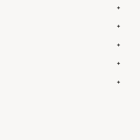
+
+
+
+
+