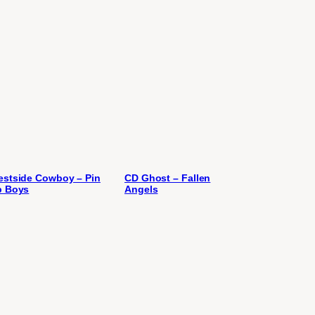
stside Cowboy – Pin
CD Ghost – Fallen
p Boys
Angels