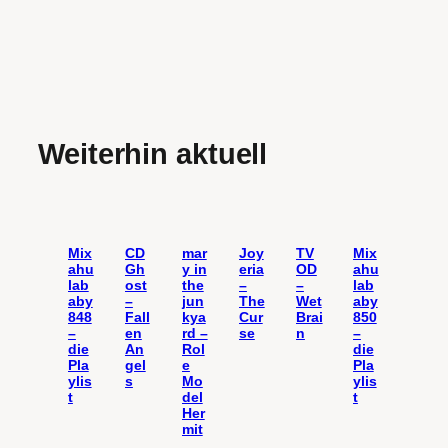
Weiterhin aktuell
Mix
CD
mar
Joy
TV
Mix
ahu
Gh
y in
eria
OD
ahu
lab
ost
the
–
–
lab
aby
–
jun
The
Wet
aby
848
Fall
kya
Cur
Brai
850
–
en
rd –
se
n
–
die
An
Rol
die
Pla
gel
e
Pla
ylis
s
Mo
ylis
t
del
t
Her
mit