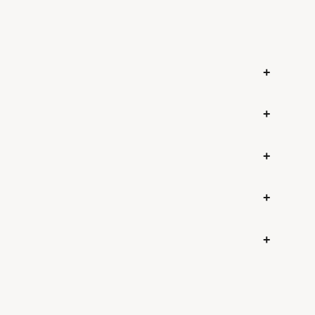
+
+
+
+
+