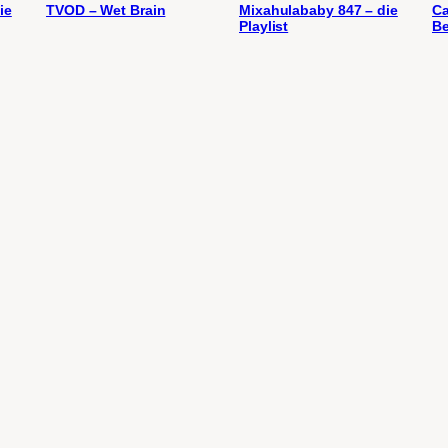
ie
TVOD – Wet Brain
Mixahulababy 847 – die
Ca
Playlist
Be