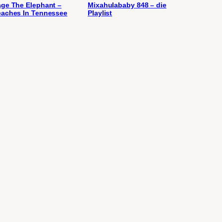
ge The Elephant –
Mixahulababy 848 – die
aches In Tennessee
Playlist