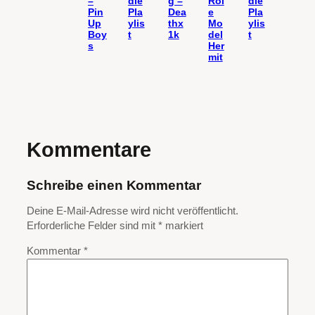
–
die
g –
Rol
die
Pin
Pla
Dea
e
Pla
Up
ylis
thx
Mo
ylis
Boy
t
1k
del
t
s
Her
mit
Kommentare
Schreibe einen Kommentar
Deine E-Mail-Adresse wird nicht veröffentlicht.
Erforderliche Felder sind mit
*
markiert
Kommentar
*