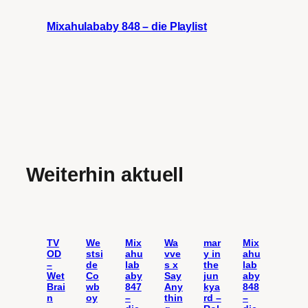
Mixahulababy 848 – die Playlist
Weiterhin aktuell
TV
We
Mix
Wa
mar
Mix
OD
stsi
ahu
vve
y in
ahu
–
de
lab
s x
the
lab
Wet
Co
aby
Say
jun
aby
Brai
wb
847
Any
kya
848
n
oy
–
thin
rd –
–