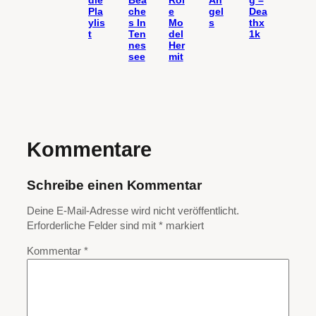
die
Bea
Rol
An
g –
Pla
che
e
gel
Dea
ylis
s In
Mo
s
thx
t
Ten
del
1k
nes
Her
see
mit
Kommentare
Schreibe einen Kommentar
Deine E-Mail-Adresse wird nicht veröffentlicht.
Erforderliche Felder sind mit
*
markiert
Kommentar
*