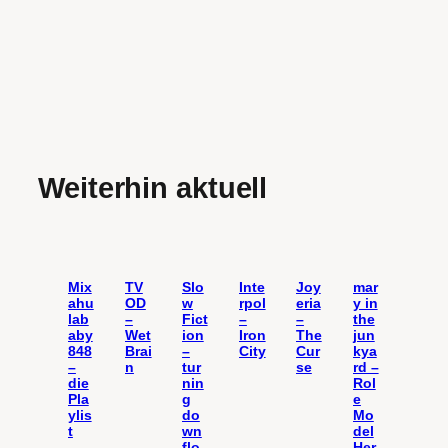
Weiterhin aktuell
Mix
TV
Slo
Inte
Joy
mar
ahu
OD
w
rpol
eria
y in
lab
–
Fict
–
–
the
aby
Wet
ion
Iron
The
jun
848
Brai
–
City
Cur
kya
–
n
tur
se
rd –
die
nin
Rol
Pla
g
e
ylis
do
Mo
t
wn
del
flo
Her