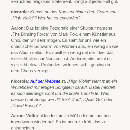
verrücktes religiöses Statement. Klingt auf jeden Fall gut.
nicorola:
Kennst du das Konzept hinter dem Cover von
„High Violet“? Wer hat es entworfen?
Aaron:
Das ist eine Fotografie einer Skulptur namens
„The Blinding Force“ von Mark Fox, einem Künstler aus
Ohio, den wir sehr mögen. Es sieht für uns wie ein
chaotischer Schwarm von Wörtern aus, ein wenig so wie
das Album selbst. Es spielt ein wenig mit der Idee, das
vielleicht alles nur Nonsens ist. Andererseits meint es
vielleicht etwas Profundes, welches sich irgendwo in
dem Chaos verbirgt.
nicorola:
Auf der Website
zu „High Violet“ sieht man ein
Whiteboard mit einigen Songtiteln darauf. Dabei handelt
es sich allerdings nicht um die finale Trackliste. Was
passiert mit Songs wie „I’ll Be A Cop“, „Quiet Go“ oder
„David Boring“?
Aaron:
Vielleicht landen sie im Müll oder sie tauchen
irgendwann wieder auf. Es ist noch zu früh, das zu
entscheiden.