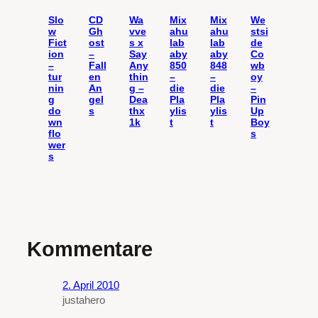
Slo
CD
Wa
Mix
Mix
We
w
Gh
vve
ahu
ahu
stsi
Fict
ost
s x
lab
lab
de
ion
–
Say
aby
aby
Co
–
Fall
Any
850
848
wb
tur
en
thin
–
–
oy
nin
An
g –
die
die
–
g
gel
Dea
Pla
Pla
Pin
do
s
thx
ylis
ylis
Up
wn
1k
t
t
Boy
flo
s
wer
s
Kommentare
2. April 2010
justahero