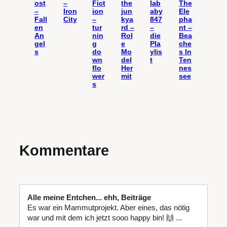
ost
–
Fict
the
lab
The
–
Iron
ion
jun
aby
Ele
Fall
City
–
kya
847
pha
en
tur
rd –
–
nt –
An
nin
Rol
die
Bea
gel
g
e
Pla
che
s
do
Mo
ylis
s In
wn
del
t
Ten
flo
Her
nes
wer
mit
see
s
Kommentare
Alle meine Entchen... ehh, Beiträge
Es war ein Mammutprojekt. Aber eines, das nötig
war und mit dem ich jetzt sooo happy bin! 🙌 ...