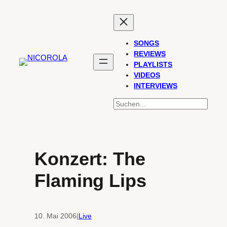
Zum
Inhalt
springen
SONGS
REVIEWS
PLAYLISTS
VIDEOS
INTERVIEWS
SUCHEN
Konzert: The
Flaming Lips
10. Mai 2006
|
Live