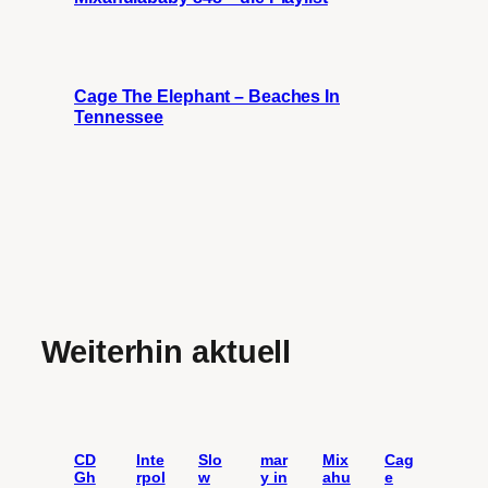
Cage The Elephant – Beaches In
Tennessee
Weiterhin aktuell
CD
Inte
Slo
mar
Mix
Cag
Gh
rpol
w
y in
ahu
e