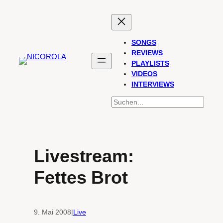
Zum
Inhalt
springen
SONGS
REVIEWS
PLAYLISTS
VIDEOS
INTERVIEWS
SUCHEN
Livestream:
Fettes Brot
9. Mai 2008
|
Live