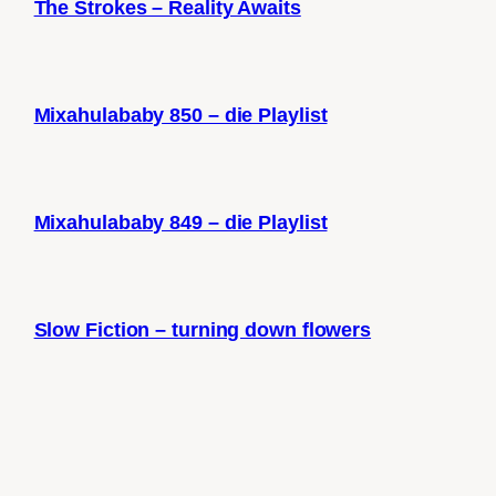
The Strokes – Reality Awaits
Mixahulababy 850 – die Playlist
Mixahulababy 849 – die Playlist
Slow Fiction – turning down flowers