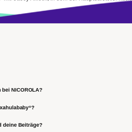
ch bei NICOROLA?
Mixahulababy“?
d deine Beiträge?