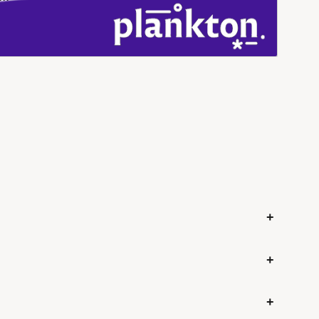
+
+
+