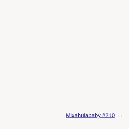
Mixahulababy #210
→