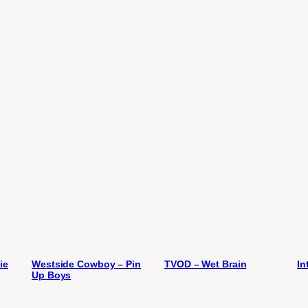
ie
Westside Cowboy – Pin
TVOD – Wet Brain
In
Up Boys