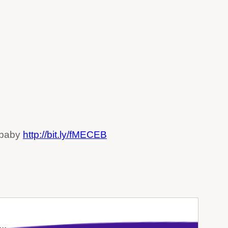
a baby
http://bit.ly/fMECEB
..