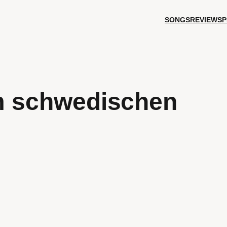
SONGS
REVIEWS
P
im schwedischen