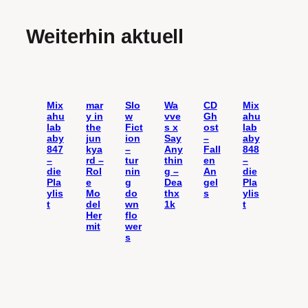
Weiterhin aktuell
Mix
mar
Slo
Wa
CD
Mix
ahu
y in
w
vve
Gh
ahu
lab
the
Fict
s x
ost
lab
aby
jun
ion
Say
–
aby
847
kya
–
Any
Fall
848
–
rd –
tur
thin
en
–
die
Rol
nin
g –
An
die
Pla
e
g
Dea
gel
Pla
ylis
Mo
do
thx
s
ylis
t
del
wn
1k
t
Her
flo
mit
wer
s