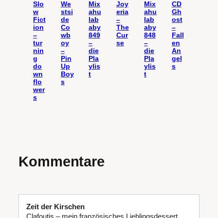
Slo
We
Mix
Joy
Mix
CD
w
stsi
ahu
eria
ahu
Gh
Fict
de
lab
–
lab
ost
ion
Co
aby
The
aby
–
–
wb
849
Cur
848
Fall
tur
oy
–
se
–
en
nin
–
die
die
An
g
Pin
Pla
Pla
gel
do
Up
ylis
ylis
s
wn
Boy
t
t
flo
s
wer
s
Kommentare
Zeit der Kirschen
Clafoutis – mein französisches Lieblingsdessert