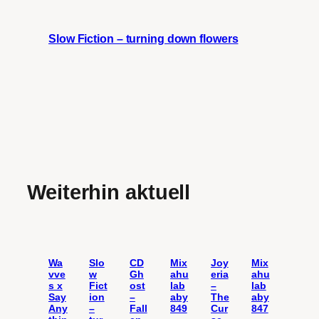
Slow Fiction – turning down flowers
Weiterhin aktuell
Wa
Slo
CD
Mix
Joy
Mix
vve
w
Gh
ahu
eria
ahu
s x
Fict
ost
lab
–
lab
Say
ion
–
aby
The
aby
Any
–
Fall
849
Cur
847