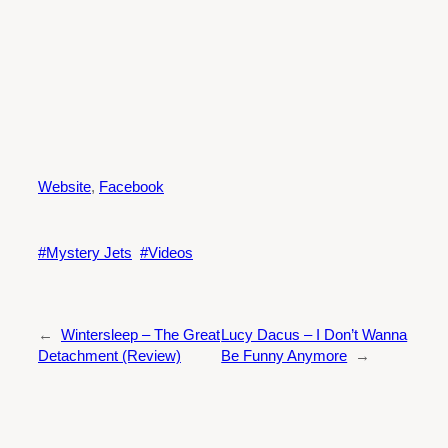
Website
,
Facebook
Mystery Jets
Videos
←
Wintersleep – The Great
Lucy Dacus – I Don’t Wanna
Detachment (Review)
Be Funny Anymore
→