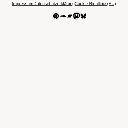
Impressum
Datenschutzerklärung
Cookie-Richtlinie (EU)
Spotify
SoundCloud
Bandcamp
Mastodon
Bluesky