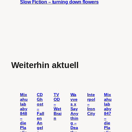
Slow Fiction – turning down flowers
Weiterhin aktuell
Mix
CD
TV
Wa
Inte
Mix
ahu
Gh
OD
vve
rpol
ahu
lab
ost
–
s x
–
lab
aby
–
Wet
Say
Iron
aby
848
Fall
Brai
Any
City
847
–
en
n
thin
–
die
An
g –
die
Pla
gel
Dea
Pla