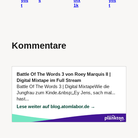
ylis
s
thx
ylis
t
1k
t
Kommentare
Battle Of The Words 3 von Roey Marquis II |
Digital Mixtape im Full Stream
Battle Of The Words 3 | Digital MixtapeWie die
Jungfrau zum Kinde.&nbsp;„Ey Jens, sach mal...
hast...
Lese weiter auf blog.atomlabor.de →