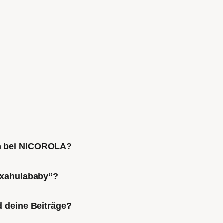
ch bei NICOROLA?
Mixahulababy“?
d deine Beiträge?