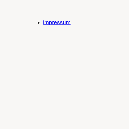
Impressum
Datenschutzerklärung
Cookie-Richtlinie (EU)
Spotify
SoundCloud
Bandcamp
Mastodon
Bluesky