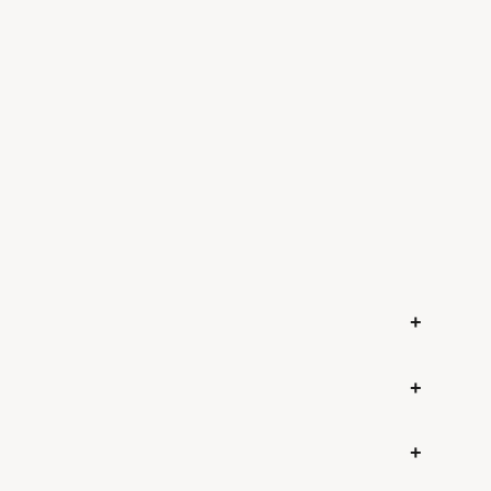
+
+
+