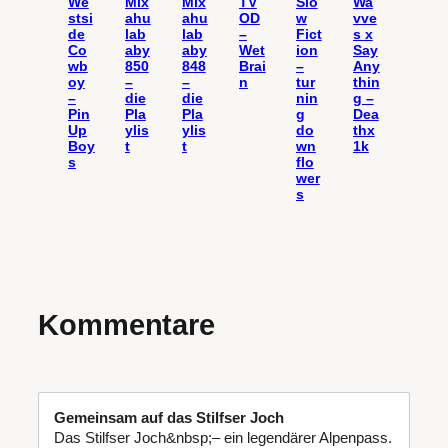
We
Mix
Mix
TV
Slo
Wa
stsi
ahu
ahu
OD
w
vve
de
lab
lab
–
Fict
s x
Co
aby
aby
Wet
ion
Say
wb
850
848
Brai
–
Any
oy
–
–
n
tur
thin
–
die
die
nin
g –
Pin
Pla
Pla
g
Dea
Up
ylis
ylis
do
thx
Boy
t
t
wn
1k
s
flo
wer
s
Kommentare
Gemeinsam auf das Stilfser Joch
Das Stilfser Joch&nbsp;– ein legendärer Alpenpass.