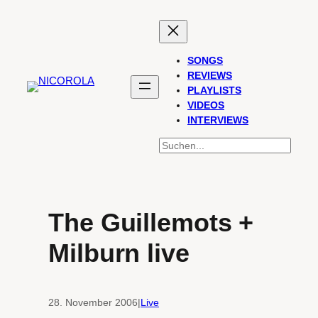
Zum
Inhalt
springen
SONGS
REVIEWS
PLAYLISTS
VIDEOS
INTERVIEWS
SUCHEN
The Guillemots +
Milburn live
28. November 2006
|
Live